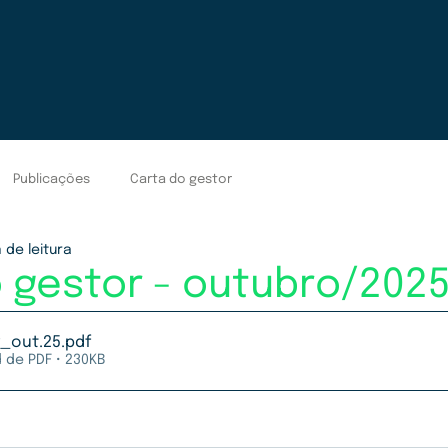
Publicações
Carta do gestor
 de leitura
 gestor - outubro/202
_out.25
.pdf
 de PDF • 230KB