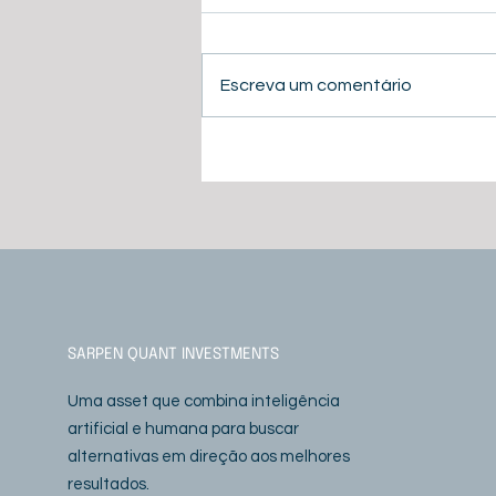
Escreva um comentário
Carta do gestor - maio/26
SARPEN QUANT INVESTMENTS
Uma asset que combina inteligência
artificial e humana para buscar
alternativas em direção aos melhores
resultados.