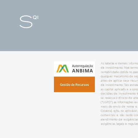
As tabelas e demais informa
de investimento. Nos termo
rentabilidade obtida no pas
qualquer mecanismo de segu
antes de aplicar seus recur
de investimento. Tais estra
ao capital aplicado e a co
decisões de investimento t
se reserva o direito de al
(“LGPD”), as informações ev
meio do envio de nome e en
Gestora), e/ou, se aplicável
comerciais e não serão com
atendimento de exigências 
exigências legais e regulat