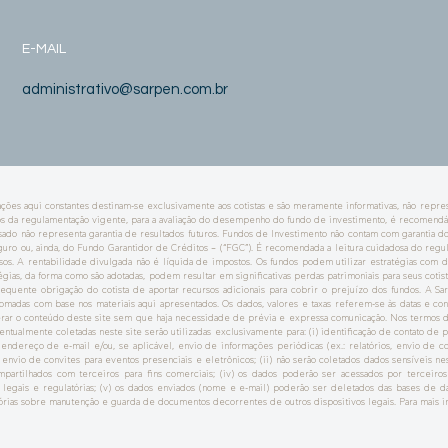
E-MAIL
administrativo@sarpen.com.br
ções aqui constantes destinam-se exclusivamente aos cotistas e são meramente informativas, não repre
s da regulamentação vigente, para a avaliação do desempenho do fundo de investimento, é recomendáv
sado não representa garantia de resultados futuros. Fundos de Investimento não contam com garantia do
ro ou, ainda, do Fundo Garantidor de Créditos – (“FGC”). É recomendada a leitura cuidadosa do regu
sos. A rentabilidade divulgada não é líquida de impostos. Os fundos podem utilizar estratégias com d
tégias, da forma como são adotadas, podem resultar em significativas perdas patrimoniais para seus coti
nsequente obrigação do cotista de aportar recursos adicionais para cobrir o prejuízo dos fundos. A S
omadas com base nos materiais aqui apresentados. Os dados, valores e taxas referem-se às datas e c
terar o conteúdo deste site sem que haja necessidade de prévia e expressa comunicação. Nos termos 
entualmente coletadas neste site serão utilizadas exclusivamente para: (i) identificação de contato de 
dereço de e-mail e/ou, se aplicável, envio de informações periódicas (ex.: relatórios, envio de c
, envio de convites para eventos presenciais e eletrônicos; (ii) não serão coletados dados sensíveis neste
partilhados com terceiros para fins comerciais; (iv) os dados poderão ser acessados por terceiro
legais e regulatórias; (v) os dados enviados (nome e e-mail) poderão ser deletados das bases de da
órias sobre manutenção e guarda de documentos decorrentes de outros dispositivos legais. Para mais in