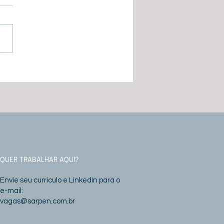
a do gestor -
ço/26
QUER TRABALHAR AQUI?
Envie seu currículo e LinkedIn para o
e-mail:
vagas@sarpen.com.br