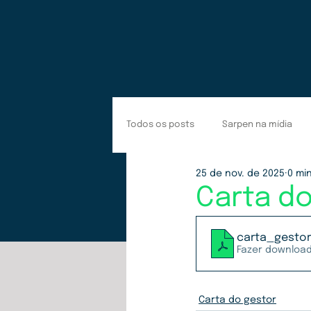
Todos os posts
Sarpen na mídia
25 de nov. de 2025
0 min
Carta do
carta_gestor
Fazer download
Carta do gestor