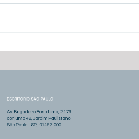
Carta do gestor - abril/26
Cart
mar
ESCRITÓRIO SÃO PAULO
Av. Brigadeiro Faria Lima, 2.179
conjunto 42, Jardim Paulistano
São Paulo - SP, 01452-000